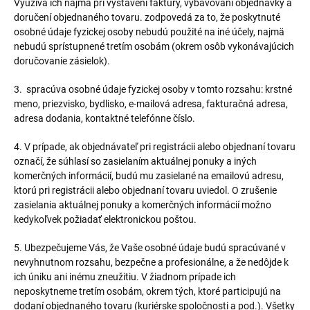
Využíva ich najmä pri vystavení faktúry, vybavovaní objednávky a
doručení objednaného tovaru. zodpovedá za to, že poskytnuté
osobné údaje fyzickej osoby nebudú použité na iné účely, najmä
nebudú sprístupnené tretím osobám (okrem osôb vykonávajúcich
doručovanie zásielok).
3. spracúva osobné údaje fyzickej osoby v tomto rozsahu: krstné
meno, priezvisko, bydlisko, e-mailová adresa, fakturačná adresa,
adresa dodania, kontaktné telefónne číslo.
4. V prípade, ak objednávateľ pri registrácii alebo objednaní tovaru
označí, že súhlasí so zasielaním aktuálnej ponuky a iných
komerčných informácií, budú mu zasielané na emailovú adresu,
ktorú pri registrácii alebo objednaní tovaru uviedol. O zrušenie
zasielania aktuálnej ponuky a komerčných informácií možno
kedykoľvek požiadať elektronickou poštou.
5. Ubezpečujeme Vás, že Vaše osobné údaje budú spracúvané v
nevyhnutnom rozsahu, bezpečne a profesionálne, a že nedôjde k
ich úniku ani inému zneužitiu. V žiadnom prípade ich
neposkytneme tretím osobám, okrem tých, ktoré participujú na
dodaní objednaného tovaru (kuriérske spoločnosti a pod.). Všetky