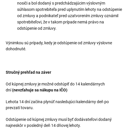
nosiči a bol dodaný s predchádzajúcim výslovným
súhlasom spotrebiteľa pred uplynutím lehoty na odstúpenie
od zmluvy a podnikateľ pred uzatvorením zmluvy oznámil
spotrebiteľovi, že v takom prípade nemá právo na
odstúpenie od zmluvy.
Výnimkou sú prípady, kedy je odstúpenie od zmluvy výslovne
dohodnuté.
Stručný prehľad na záver
Od kúpnej zmluvy je možné odstúpiť do 14 kalendárnych
dní
(nevzťahuje sa nákupu na IČO)
Lehota 14 dní začína plynúť nasledujúci kalendárny deň po
prevzatí tovaru.
Odstúpenie od kúpnej zmluvy musí byť dodávateľovi dodaný
najneskôr v posledný deň 14 dňovej lehoty.