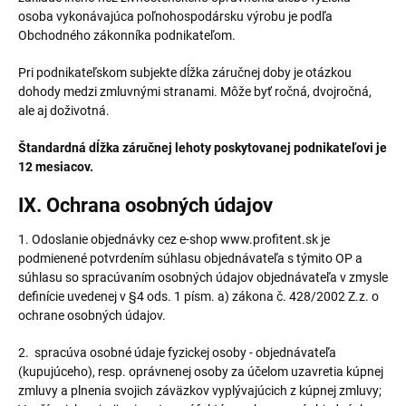
osoba vykonávajúca poľnohospodársku výrobu je podľa
Obchodného zákonníka podnikateľom.
Pri podnikateľskom subjekte dĺžka záručnej doby je otázkou
dohody medzi zmluvnými stranami. Môže byť ročná, dvojročná,
ale aj doživotná.
Štandardná dĺžka záručnej lehoty poskytovanej podnikateľovi je
12 mesiacov.
IX. Ochrana osobných údajov
1. Odoslanie objednávky cez e-shop www.profitent.sk je
podmienené potvrdením súhlasu objednávateľa s týmito OP a
súhlasu so spracúvaním osobných údajov objednávateľa v zmysle
definície uvedenej v §4 ods. 1 písm. a) zákona č. 428/2002 Z.z. o
ochrane osobných údajov.
2. spracúva osobné údaje fyzickej osoby - objednávateľa
(kupujúceho), resp. oprávnenej osoby za účelom uzavretia kúpnej
zmluvy a plnenia svojich záväzkov vyplývajúcich z kúpnej zmluvy;