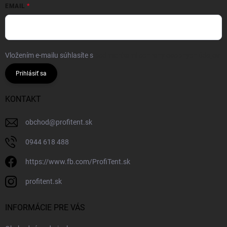
EMAIL
Vložením e-mailu súhlasíte s
podmienkami ochrany osobných údajov
Prihlásiť sa
KONTAKT
obchod
@
profitent.sk
0944 618 488
https://www.fb.com/ProfiTent.sk
profitent.sk
INFORMÁCIE PRE VÁS