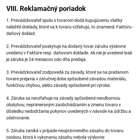
VIII. Reklamačný poriadok
1. Prevádzkovateľ spolu s tovarom dodá kupujúcemu všetky
náležité doklady, ktoré sa k tovaru vzťahujú, to znamená: Faktúru -
daňový doklad.
2. Prevádzkovateľ poskytuje na dodaný tovar záruku výslovne
uvedenú v Faktúre resp. daňovom doklade. Ak nie je uvedené inak
je záruka je 24 mesiacov odo dňa predaja.
3. Prevádzkovateľ zodpovedá za závady, ktoré sa na predanom
tovare prejavia v záručnej dobe spôsobené závadou materiálu,
funkčnou chybou, alebo závady spôsobené pri výrobe.
4. Záruka sa nevzťahuje na závady spôsobené neodbornou
obsluhou, neprimeraným zaobchádzaním a zmenu tovaru v
dôsledku nedodržania pokynov uvedených v návode na údržbu a
ošetrovanie.
5. Záruka zaniká v prípade neoprávneného zásahu do tovaru
osobou, ktorá k vykonaniu zásahu nebola výslovne