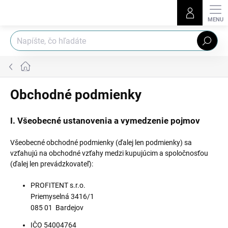
Prejsť
na
obsah
Hľadať
Domov
Obchodné podmienky
I. Všeobecné ustanovenia a vymedzenie pojmov
Všeobecné obchodné podmienky (ďalej len podmienky) sa
vzťahujú na obchodné vzťahy medzi kupujúcim a spoločnosťou
(ďalej len prevádzkovateľ):
PROFITENT s.r.o.
Priemyselná 3416/1
085 01 Bardejov
IČO 54004764