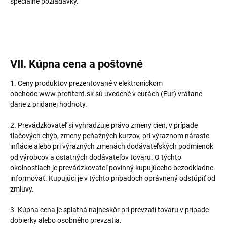
špeciálne požiadavky.
VII. Kúpna cena a poštovné
1. Ceny produktov prezentované v elektronickom
obchode www.profitent.sk sú uvedené v eurách (Eur) vrátane
dane z pridanej hodnoty.
2. Prevádzkovateľ si vyhradzuje právo zmeny cien, v prípade
tlačových chýb, zmeny peňažných kurzov, pri výraznom náraste
inflácie alebo pri výrazných zmenách dodávateľských podmienok
od výrobcov a ostatných dodávateľov tovaru. O týchto
okolnostiach je prevádzkovateľ povinný kupujúceho bezodkladne
informovať. Kupujúci je v týchto prípadoch oprávnený odstúpiť od
zmluvy.
3. Kúpna cena je splatná najneskôr pri prevzatí tovaru v prípade
dobierky alebo osobného prevzatia.