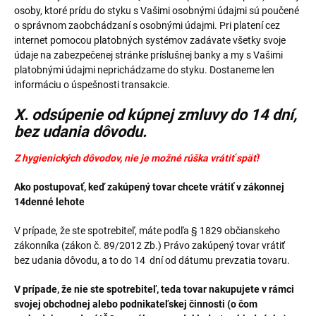
osoby, ktoré prídu do styku s Vašimi osobnými údajmi sú poučené
o správnom zaobchádzaní s osobnými údajmi. Pri platení cez
internet pomocou platobných systémov zadávate všetky svoje
údaje na zabezpečenej stránke príslušnej banky a my s Vašimi
platobnými údajmi neprichádzame do styku. Dostaneme len
informáciu o úspešnosti transakcie.
X. odsúpenie od kúpnej zmluvy do 14 dní,
bez udania dôvodu.
Z hygienických dôvodov, nie je možné rúška vrátiť späť!
Ako postupovať, keď zakúpený tovar chcete vrátiť v zákonnej
14denné lehote
V prípade, že ste spotrebiteľ, máte podľa § 1829 občianskeho
zákonníka (zákon č. 89/2012 Zb.) Právo zakúpený tovar vrátiť
bez udania dôvodu, a to do 14 dní od dátumu prevzatia tovaru.
V prípade, že nie ste spotrebiteľ, teda tovar nakupujete v rámci
svojej obchodnej alebo podnikateľskej činnosti (o čom