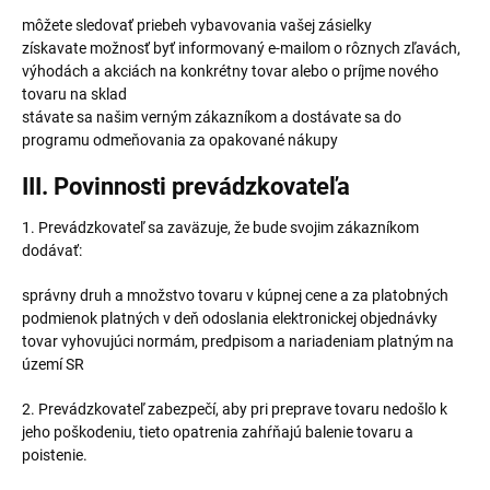
môžete sledovať priebeh vybavovania vašej zásielky
získavate možnosť byť informovaný e-mailom o rôznych zľavách,
výhodách a akciách na konkrétny tovar alebo o príjme nového
tovaru na sklad
stávate sa našim verným zákazníkom a dostávate sa do
programu odmeňovania za opakované nákupy
III. Povinnosti prevádzkovateľa
1. Prevádzkovateľ sa zaväzuje, že bude svojim zákazníkom
dodávať:
správny druh a množstvo tovaru v kúpnej cene a za platobných
podmienok platných v deň odoslania elektronickej objednávky
tovar vyhovujúci normám, predpisom a nariadeniam platným na
území SR
2. Prevádzkovateľ zabezpečí, aby pri preprave tovaru nedošlo k
jeho poškodeniu, tieto opatrenia zahŕňajú balenie tovaru a
poistenie.