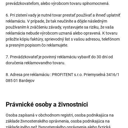
prevádzkovateľom, alebo výrobcom tovaru splnomocnená.
6. Pri zistení vady je nutné tovar prestať používať a ihneď uplatniť
reklamáciu. V prípade, že tak neučiníte a dôjde následným
používaním k zväčšeniu závady, vystavujete sa riziku, že vaša
reklamácia nebude výrobcom uznaná alebo opravená. K tovaru
priložte kópiu faktúry, sprievodný list s vašou adresou, telefónom
a presným popisom čo reklamujete.
7. Prevádzkovateľ je povinný reklamáciu vybaviť do 30 dní od
doručenia reklamovaného tovaru.
8. Adresa pre reklamáciu : PROFITENT s.r.o. Priemyselná 3416/1
085 01 Bardejov
Právnické osoby a živnostníci
Osoba zapísaná v obchodnom registri, osoba podnikajúca na
základe živnostenského oprávnenia, osoba podnikajúca na
základe iného než živnostenského oprávnenia alebo fyzická