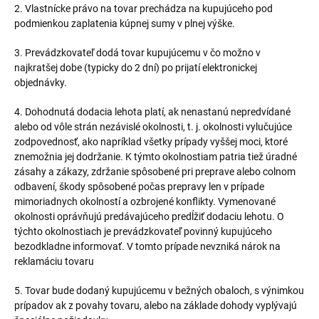
2. Vlastnícke právo na tovar prechádza na kupujúceho pod
podmienkou zaplatenia kúpnej sumy v plnej výške.
3. Prevádzkovateľ dodá tovar kupujúcemu v čo možno v
najkratšej dobe (typicky do 2 dní) po prijatí elektronickej
objednávky.
4. Dohodnutá dodacia lehota platí, ak nenastanú nepredvídané
alebo od vôle strán nezávislé okolnosti, t. j. okolnosti vylučujúce
zodpovednosť, ako napríklad všetky prípady vyššej moci, ktoré
znemožnia jej dodržanie. K týmto okolnostiam patria tiež úradné
zásahy a zákazy, zdržanie spôsobené pri preprave alebo colnom
odbavení, škody spôsobené počas prepravy len v prípade
mimoriadnych okolností a ozbrojené konflikty. Vymenované
okolnosti oprávňujú predávajúceho predĺžiť dodaciu lehotu. O
týchto okolnostiach je prevádzkovateľ povinný kupujúceho
bezodkladne informovať. V tomto prípade nevzniká nárok na
reklamáciu tovaru
5. Tovar bude dodaný kupujúcemu v bežných obaloch, s výnimkou
prípadov ak z povahy tovaru, alebo na základe dohody vyplývajú