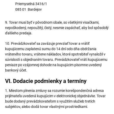
Priemyselná 3416/1
085 01 Bardejov
9. Tovar musí byť v pôvodnom obale, so všetkými visačkami,
nepoškodený, nepoužitý, čistý, nesmie zapáchať, aby bol spôsobilý
ďalšieho predaja.
10. Prevádzkovateľ sa zaväzuje prevziať tovar a vrátiť
kupujúcemu zaplatenú sumu do 14 dní odo dňa obdržania
vráteného tovaru, vrátene nákladov, ktoré spotrebiteľ vynaložil v
súvislosti s objednaním tovaru. Prevádzkovateľ vráti kupujúcemu
peniaze po vzájomnej dohode na kupujúcim písomne uvedený
bankový účet.
VI. Dodacie podmienky a termíny
1. Miestom plnenia zmluvy sa rozumie korešpondenčná adresa
prijímateľa uvedená kupujúcim v elektronickej objednávke. Tovar
bude dodaný prevádzkovateľom s využitím služieb tretích
subjektov, alebo dodá tovar vlastnými prostriedkami.