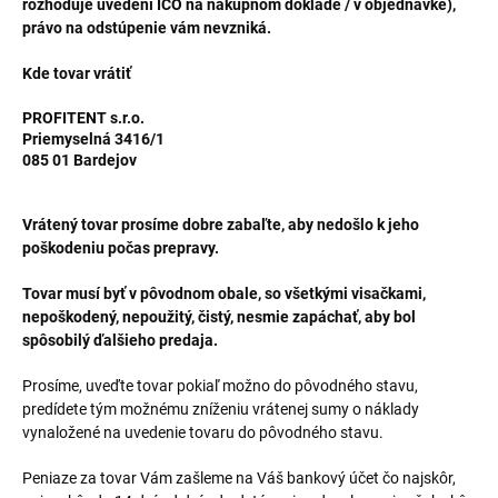
rozhoduje uvedení IČO na nákupnom doklade / v objednávke),
právo na odstúpenie vám nevzniká.
Kde tovar vrátiť
PROFITENT s.r.o.
Priemyselná 3416/1
085 01 Bardejov
Vrátený tovar prosíme dobre zabaľte, aby nedošlo k jeho
poškodeniu počas prepravy.
Tovar musí byť v pôvodnom obale, so všetkými visačkami,
nepoškodený, nepoužitý, čistý, nesmie zapáchať, aby bol
spôsobilý ďalšieho predaja.
Prosíme, uveďte tovar pokiaľ možno do pôvodného stavu,
predídete tým možnému zníženiu vrátenej sumy o náklady
vynaložené na uvedenie tovaru do pôvodného stavu.
Peniaze za tovar Vám zašleme na Váš bankový účet čo najskôr,