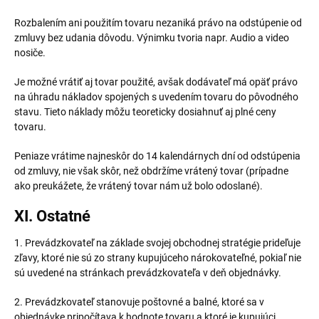
Rozbalením ani použitím tovaru nezaniká právo na odstúpenie od
zmluvy bez udania dôvodu. Výnimku tvoria napr. Audio a video
nosiče.
Je možné vrátiť aj tovar použité, avšak dodávateľ má opäť právo
na úhradu nákladov spojených s uvedením tovaru do pôvodného
stavu. Tieto náklady môžu teoreticky dosiahnuť aj plné ceny
tovaru.
Peniaze vrátime najneskôr do 14 kalendárnych dní od odstúpenia
od zmluvy, nie však skôr, než obdržíme vrátený tovar (prípadne
ako preukážete, že vrátený tovar nám už bolo odoslané).
XI. Ostatné
1. Prevádzkovateľ na základe svojej obchodnej stratégie prideľuje
zľavy, ktoré nie sú zo strany kupujúceho nárokovateľné, pokiaľ nie
sú uvedené na stránkach prevádzkovateľa v deň objednávky.
2. Prevádzkovateľ stanovuje poštovné a balné, ktoré sa v
objednávke pripočítava k hodnote tovaru a ktoré je kupujúci