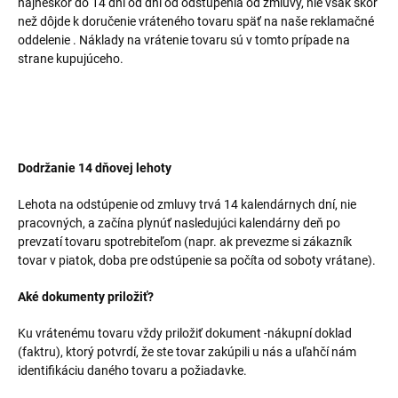
najneskôr do 14 dní od dní od odstúpenia od zmluvy, nie však skôr
než dôjde k doručenie vráteného tovaru späť na naše reklamačné
oddelenie . Náklady na vrátenie tovaru sú v tomto prípade na
strane kupujúceho.
Dodržanie 14 dňovej lehoty
Lehota na odstúpenie od zmluvy trvá 14 kalendárnych dní, nie
pracovných, a začína plynúť nasledujúci kalendárny deň po
prevzatí tovaru spotrebiteľom (napr. ak prevezme si zákazník
tovar v piatok, doba pre odstúpenie sa počíta od soboty vrátane).
Aké dokumenty priložiť?
Ku vrátenému tovaru vždy priložiť dokument -nákupní doklad
(faktru), ktorý potvrdí, že ste tovar zakúpili u nás a uľahčí nám
identifikáciu daného tovaru a požiadavke.