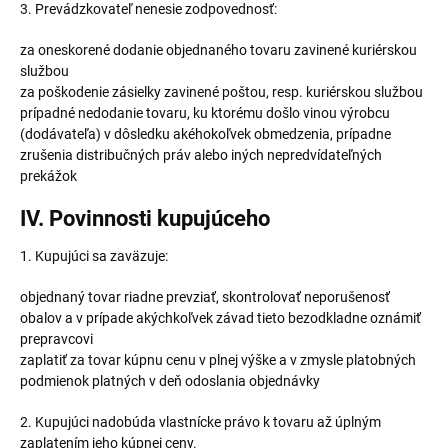
3. Prevádzkovateľ nenesie zodpovednosť:
za oneskorené dodanie objednaného tovaru zavinené kuriérskou
službou
za poškodenie zásielky zavinené poštou, resp. kuriérskou službou
prípadné nedodanie tovaru, ku ktorému došlo vinou výrobcu
(dodávateľa) v dôsledku akéhokoľvek obmedzenia, prípadne
zrušenia distribučných práv alebo iných nepredvídateľných
prekážok
IV. Povinnosti kupujúceho
1. Kupujúci sa zaväzuje:
objednaný tovar riadne prevziať, skontrolovať neporušenosť
obalov a v prípade akýchkoľvek závad tieto bezodkladne oznámiť
prepravcovi
zaplatiť za tovar kúpnu cenu v plnej výške a v zmysle platobných
podmienok platných v deň odoslania objednávky
2. Kupujúci nadobúda vlastnícke právo k tovaru až úplným
zaplatením jeho kúpnej ceny.