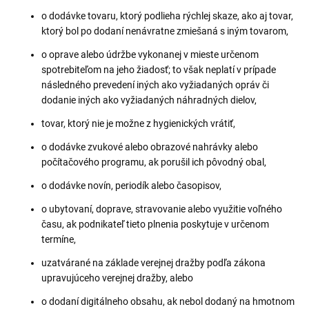
o dodávke tovaru, ktorý podlieha rýchlej skaze, ako aj tovar,
ktorý bol po dodaní nenávratne zmiešaná s iným tovarom,
o oprave alebo údržbe vykonanej v mieste určenom
spotrebiteľom na jeho žiadosť; to však neplatí v prípade
následného prevedení iných ako vyžiadaných opráv či
dodanie iných ako vyžiadaných náhradných dielov,
tovar, ktorý nie je možne z hygienických vrátiť,
o dodávke zvukové alebo obrazové nahrávky alebo
počítačového programu, ak porušil ich pôvodný obal,
o dodávke novín, periodík alebo časopisov,
o ubytovaní, doprave, stravovanie alebo využitie voľného
času, ak podnikateľ tieto plnenia poskytuje v určenom
termíne,
uzatvárané na základe verejnej dražby podľa zákona
upravujúceho verejnej dražby, alebo
o dodaní digitálneho obsahu, ak nebol dodaný na hmotnom