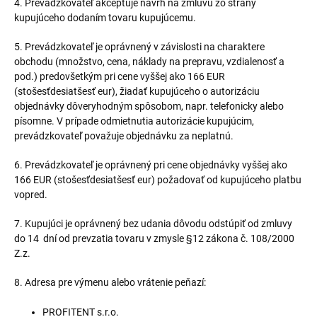
4. Prevádzkovateľ akceptuje návrh na zmluvu zo strany
kupujúceho dodaním tovaru kupujúcemu.
5. Prevádzkovateľ je oprávnený v závislosti na charaktere
obchodu (množstvo, cena, náklady na prepravu, vzdialenosť a
pod.) predovšetkým pri cene vyššej ako 166 EUR
(stošesťdesiatšesť eur), žiadať kupujúceho o autorizáciu
objednávky dôveryhodným spôsobom, napr. telefonicky alebo
písomne. V prípade odmietnutia autorizácie kupujúcim,
prevádzkovateľ považuje objednávku za neplatnú.
6. Prevádzkovateľ je oprávnený pri cene objednávky vyššej ako
166 EUR (stošesťdesiatšesť eur) požadovať od kupujúceho platbu
vopred.
7. Kupujúci je oprávnený bez udania dôvodu odstúpiť od zmluvy
do 14 dní od prevzatia tovaru v zmysle §12 zákona č. 108/2000
Z.z.
8. Adresa pre výmenu alebo vrátenie peňazí:
PROFITENT s.r.o.