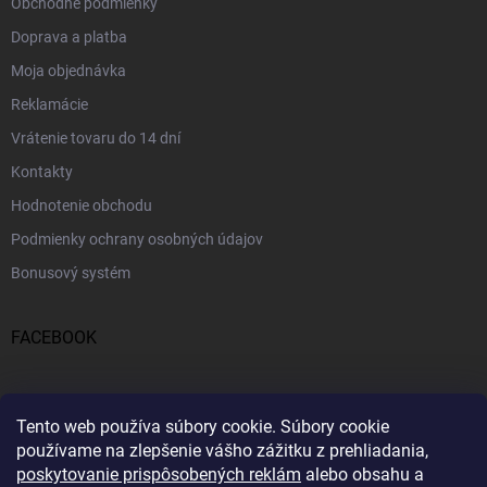
Obchodné podmienky
Doprava a platba
Moja objednávka
Reklamácie
Vrátenie tovaru do 14 dní
Kontakty
Hodnotenie obchodu
Podmienky ochrany osobných údajov
Bonusový systém
FACEBOOK
PRIJÍMAME ONLINE PLATBY
Tento web používa súbory cookie.
Súbory cookie
používame na zlepšenie vášho zážitku z prehliadania,
poskytovanie prispôsobených reklám
alebo obsahu a