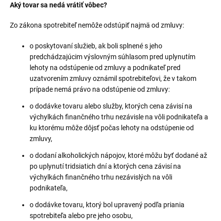
Aký tovar sa nedá vrátiť vôbec?
Zo zákona spotrebiteľ nemôže odstúpiť najmä od zmluvy:
o poskytovaní služieb, ak boli splnené s jeho
predchádzajúcim výslovným súhlasom pred uplynutím
lehoty na odstúpenie od zmluvy a podnikateľ pred
uzatvorením zmluvy oznámil spotrebiteľovi, že v takom
prípade nemá právo na odstúpenie od zmluvy:
o dodávke tovaru alebo služby, ktorých cena závisí na
výchylkách finančného trhu nezávisle na vôli podnikateľa a
ku ktorému môže dôjsť počas lehoty na odstúpenie od
zmluvy,
o dodaní alkoholických nápojov, ktoré môžu byť dodané až
po uplynutí tridsiatich dní a ktorých cena závisí na
výchylkách finančného trhu nezávislých na vôli
podnikateľa,
o dodávke tovaru, ktorý bol upravený podľa priania
spotrebiteľa alebo pre jeho osobu,