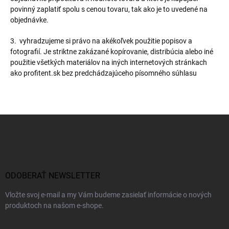
povinný zaplatiť spolu s cenou tovaru, tak ako je to uvedené na
objednávke.
3. vyhradzujeme si právo na akékoľvek použitie popisov a
fotografií. Je striktne zakázané kopírovanie, distribúcia alebo iné
použitie všetkých materiálov na iných internetových stránkach
ako profitent.sk bez predchádzajúceho písomného súhlasu
Z
á
p
ä
t
i
ODOBERAŤ NEWSLETTER
e
Vložte svoj e-mail a my Vám budeme zasielať informácie o nových
produktoch na našom e-shope.