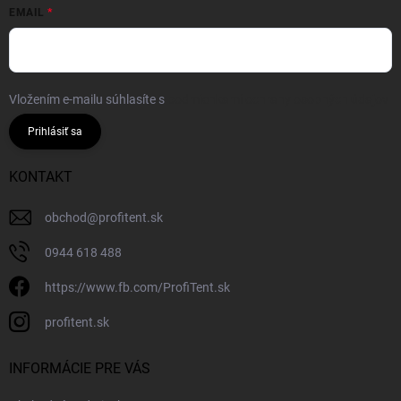
EMAIL
Vložením e-mailu súhlasíte s
podmienkami ochrany osobných údajov
Prihlásiť sa
KONTAKT
obchod
@
profitent.sk
0944 618 488
https://www.fb.com/ProfiTent.sk
profitent.sk
INFORMÁCIE PRE VÁS