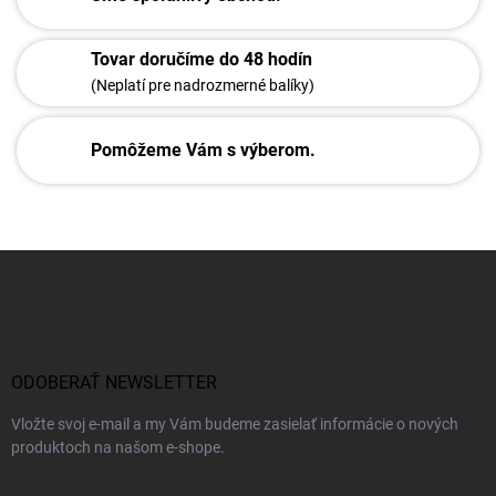
Tovar doručíme do 48 hodín
(Neplatí pre nadrozmerné balíky)
Pomôžeme Vám s výberom.
Z
á
p
ä
t
i
ODOBERAŤ NEWSLETTER
e
Vložte svoj e-mail a my Vám budeme zasielať informácie o nových
produktoch na našom e-shope.