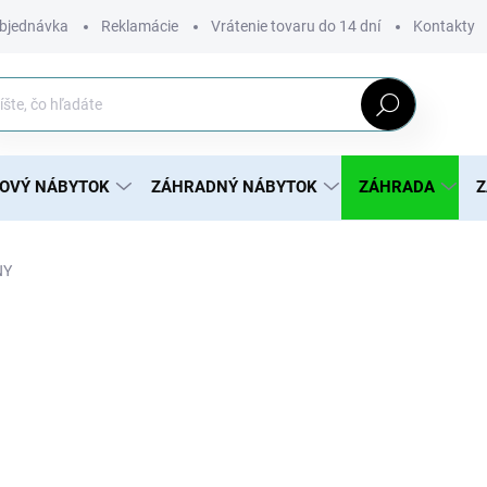
bjednávka
Reklamácie
Vrátenie tovaru do 14 dní
Kontakty
Hľadať
ROVÝ NÁBYTOK
ZÁHRADNÝ NÁBYTOK
ZÁHRADA
Z
NY