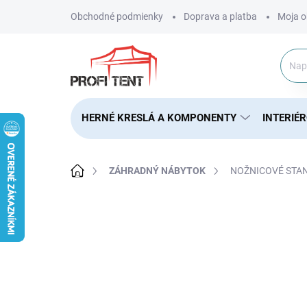
Prejsť
Obchodné podmienky
Doprava a platba
Moja o
na
obsah
HERNÉ KRESLÁ A KOMPONENTY
INTERIÉ
Domov
ZÁHRADNÝ NÁBYTOK
NOŽNICOVÉ STA