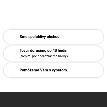
Sme spoľahlivý obchod.
Tovar doručíme do 48 hodín
(Neplatí pre nadrozmerné balíky)
Pomôžeme Vám s výberom.
Z
á
p