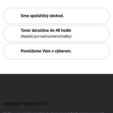
Sme spoľahlivý obchod.
Tovar doručíme do 48 hodín
(Neplatí pre nadrozmerné balíky)
Pomôžeme Vám s výberom.
Z
á
p
ä
t
i
ODOBERAŤ NEWSLETTER
e