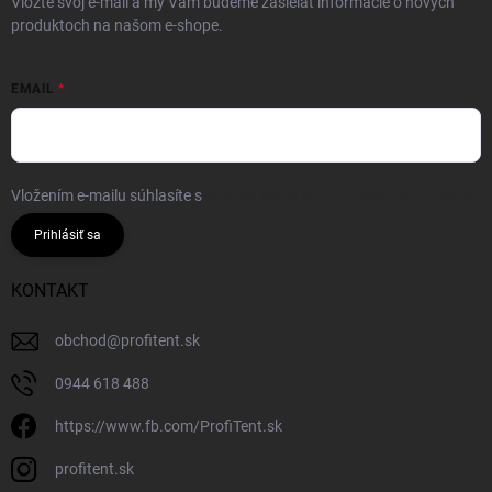
Vložte svoj e-mail a my Vám budeme zasielať informácie o nových
produktoch na našom e-shope.
EMAIL
Vložením e-mailu súhlasíte s
podmienkami ochrany osobných údajov
Prihlásiť sa
KONTAKT
obchod
@
profitent.sk
0944 618 488
https://www.fb.com/ProfiTent.sk
profitent.sk