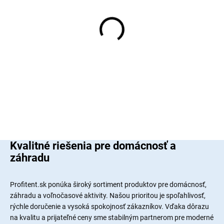
SKLADOM
SKLADO
(4 KS)
(21 KS
Herný stôl s RGB 120x60
Herný rohový stôl BG02
BG01 WHITE
130cm Black
58 €
75 €
/ ks
/ ks
Do košíka
Do košíka
Kvalitné riešenia pre domácnosť a
záhradu
Profitent.sk ponúka široký sortiment produktov pre domácnosť,
záhradu a voľnočasové aktivity. Našou prioritou je spoľahlivosť,
rýchle doručenie a vysoká spokojnosť zákazníkov. Vďaka dôrazu
na kvalitu a prijateľné ceny sme stabilným partnerom pre moderné