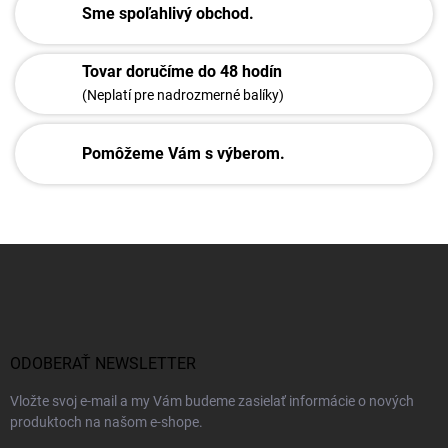
Sme spoľahlivý obchod.
Tovar doručíme do 48 hodín
(Neplatí pre nadrozmerné balíky)
Pomôžeme Vám s výberom.
Z
á
p
ä
t
i
ODOBERAŤ NEWSLETTER
e
Vložte svoj e-mail a my Vám budeme zasielať informácie o nových
produktoch na našom e-shope.