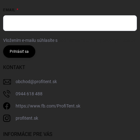
EMAIL
Vložením e-mailu súhlasíte s
podmienkami ochrany osobných údajov
Prihlásiť sa
KONTAKT
obchod
@
profitent.sk
0944 618 488
https://www.fb.com/ProfiTent.sk
profitent.sk
INFORMÁCIE PRE VÁS