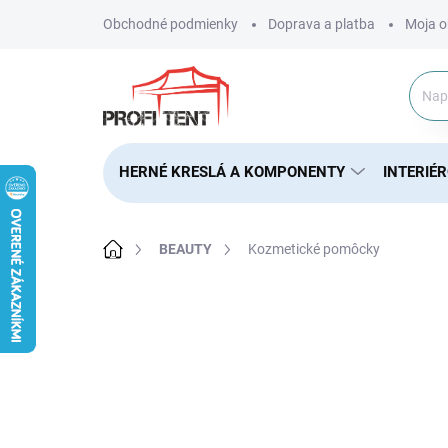
Prejsť
Obchodné podmienky
Doprava a platba
Moja o
na
obsah
HERNÉ KRESLÁ A KOMPONENTY
INTERIÉ
Domov
BEAUTY
Kozmetické pomôcky