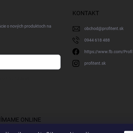
KONTAKT
ácie o nových produktoch na
obchod
@
profitent.sk
0944 618 488
https://www.fb.com/Profi
profitent.sk
osobných údajov
JÍMAME ONLINE
TBY