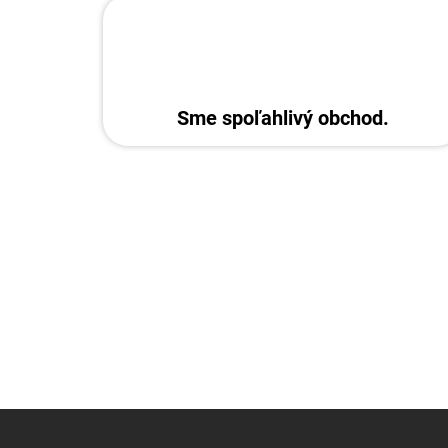
Sme spoľahlivý obchod.
Z
á