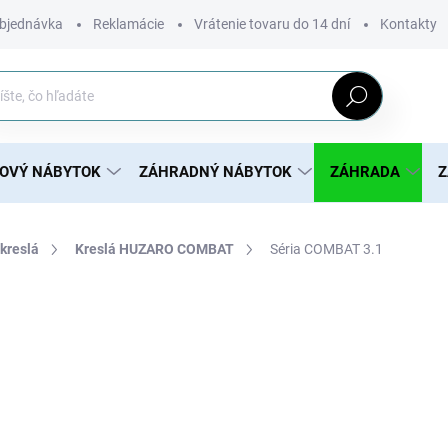
bjednávka
Reklamácie
Vrátenie tovaru do 14 dní
Kontakty
Hľadať
ROVÝ NÁBYTOK
ZÁHRADNÝ NÁBYTOK
ZÁHRADA
Z
kreslá
Kreslá HUZARO COMBAT
Séria COMBAT 3.1