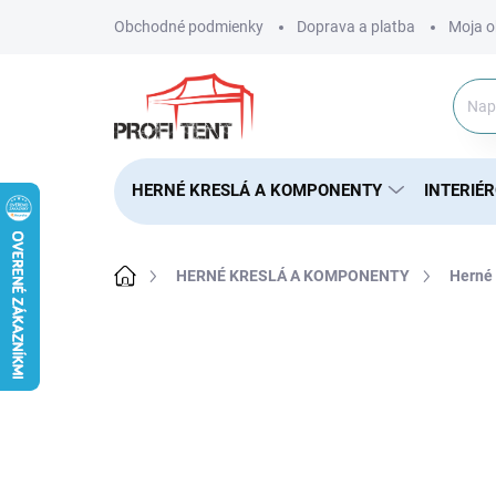
Prejsť
Obchodné podmienky
Doprava a platba
Moja o
na
obsah
HERNÉ KRESLÁ A KOMPONENTY
INTERIÉ
Domov
HERNÉ KRESLÁ A KOMPONENTY
Herné 