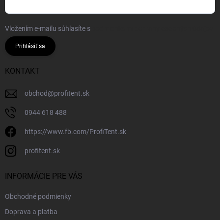
Vložením e-mailu súhlasíte s
podmienkami ochrany osobných údajov
Prihlásiť sa
KONTAKT
obchod
@
profitent.sk
0944 618 488
https://www.fb.com/ProfiTent.sk
profitent.sk
INFORMÁCIE PRE VÁS
Obchodné podmienky
Doprava a platba