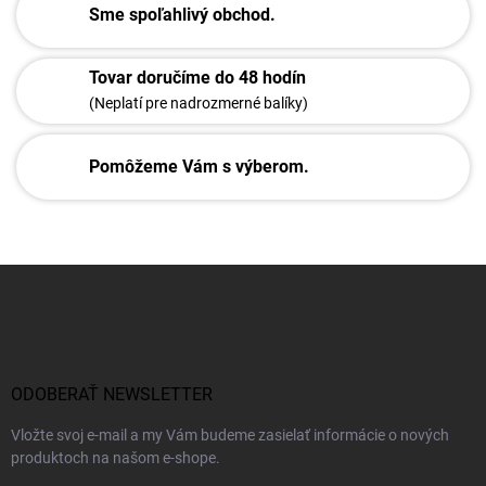
Sme spoľahlivý obchod.
Tovar doručíme do 48 hodín
(Neplatí pre nadrozmerné balíky)
Pomôžeme Vám s výberom.
Z
á
p
ä
t
i
ODOBERAŤ NEWSLETTER
e
Vložte svoj e-mail a my Vám budeme zasielať informácie o nových
produktoch na našom e-shope.