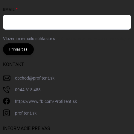
EMAIL
Vložením e-mailu súhlasíte s
podmienkami ochrany osobných údajov
Prihlásiť sa
KONTAKT
obchod
@
profitent.sk
0944 618 488
https://www.fb.com/ProfiTent.sk
profitent.sk
INFORMÁCIE PRE VÁS