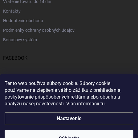
Vrátenie tovaru do 14 dní
Kontakty
Hodnotenie obchodu
Podmienky ochrany osobných údajov
Bonusový systém
FACEBOOK
PRIJÍMAME ONLINE PLATBY
Tento web používa súbory cookie.
Súbory cookie
používame na zlepšenie vášho zážitku z prehliadania,
poskytovanie prispôsobených reklám
alebo obsahu a
analýzu našej návštevnosti.
Viac informácií
tu
.
Nastavenie
Copyright 2026
Profitent.sk
. Všetky práva vyhradené.