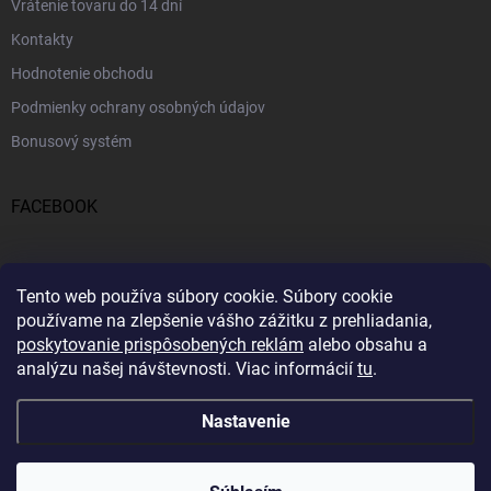
Vrátenie tovaru do 14 dní
Kontakty
Hodnotenie obchodu
Podmienky ochrany osobných údajov
Bonusový systém
FACEBOOK
PRIJÍMAME ONLINE PLATBY
Tento web používa súbory cookie.
Súbory cookie
používame na zlepšenie vášho zážitku z prehliadania,
poskytovanie prispôsobených reklám
alebo obsahu a
analýzu našej návštevnosti.
Viac informácií
tu
.
Nastavenie
Copyright 2026
Profitent.sk
. Všetky práva vyhradené.