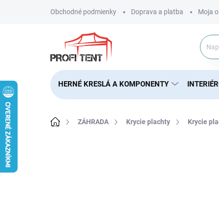
Prejsť
Obchodné podmienky
Doprava a platba
Moja o
na
obsah
HERNÉ KRESLÁ A KOMPONENTY
INTERIÉ
Domov
ZÁHRADA
Krycie plachty
Krycie pl