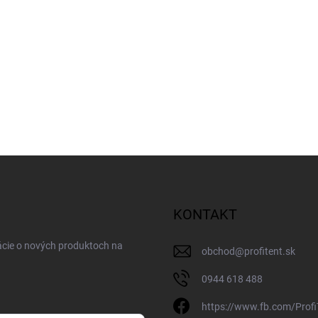
KONTAKT
ácie o nových produktoch na
obchod
@
profitent.sk
0944 618 488
https://www.fb.com/Profi