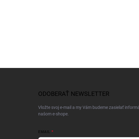
Z
á
p
ä
ODOBERAŤ NEWSLETTER
t
i
Vložte svoj e-mail a my Vám budeme zasielať inform
e
našom e-shope.
EMAIL