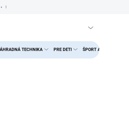
Hodnotenie obchodu
Podmienky ochrany osobných údajov
PRÁZDNY KOŠÍK
NÁKUPNÝ
KOŠÍK
ÁHRADNÁ TECHNIKA
PRE DETI
ŠPORT A FITNESS