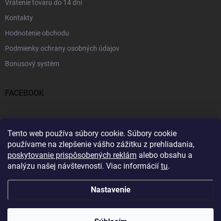
Vrátenie tovaru do 14 dní
Kontakty
Hodnotenie obchodu
Podmienky ochrany osobných údajov
Bonusový systém
FACEBOOK
PRIJÍMAME ONLINE PLATBY
Tento web používa súbory cookie.
Súbory cookie
používame na zlepšenie vášho zážitku z prehliadania,
poskytovanie prispôsobených reklám
alebo obsahu a
analýzu našej návštevnosti.
Viac informácií
tu
.
Nastavenie
Copyright 2026
Profitent.sk
. Všetky práva vyhradené.