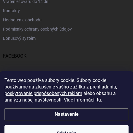
Vrátenie tovaru do 14 dní
Kontakty
Hodnotenie obchodu
Podmienky ochrany osobných údajov
Bonusový systém
FACEBOOK
PRIJÍMAME ONLINE PLATBY
Tento web používa súbory cookie.
Súbory cookie
používame na zlepšenie vášho zážitku z prehliadania,
poskytovanie prispôsobených reklám
alebo obsahu a
analýzu našej návštevnosti.
Viac informácií
tu
.
Nastavenie
Copyright 2026
Profitent.sk
. Všetky práva vyhradené.