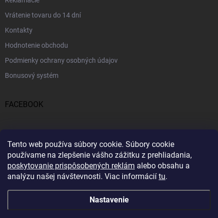
Reklamácie
Vrátenie tovaru do 14 dní
Kontakty
Hodnotenie obchodu
Podmienky ochrany osobných údajov
Bonusový systém
FACEBOOK
PRIJÍMAME ONLINE PLATBY
Tento web používa súbory cookie.
Súbory cookie
používame na zlepšenie vášho zážitku z prehliadania,
poskytovanie prispôsobených reklám
alebo obsahu a
analýzu našej návštevnosti.
Viac informácií
tu
.
Nastavenie