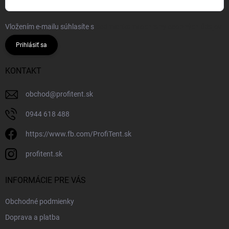
Vložením e-mailu súhlasíte s
podmienkami ochrany osobných údajov
Prihlásiť sa
KONTAKT
obchod
@
profitent.sk
0944 618 488
https://www.fb.com/ProfiTent.sk
profitent.sk
INFORMÁCIE PRE VÁS
Obchodné podmienky
Doprava a platba