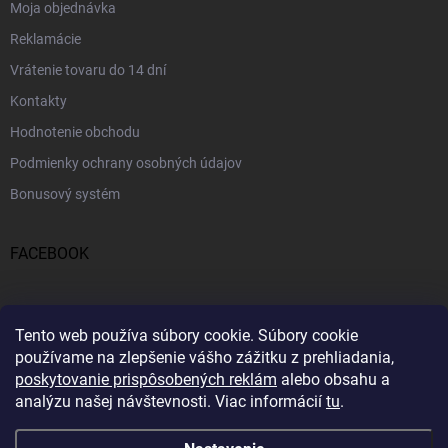
Moja objednávka
Reklamácie
Vrátenie tovaru do 14 dní
Kontakty
Hodnotenie obchodu
Podmienky ochrany osobných údajov
Bonusový systém
FACEBOOK
PRIJÍMAME ONLINE PLATBY
Tento web používa súbory cookie.
Súbory cookie
používame na zlepšenie vášho zážitku z prehliadania,
poskytovanie prispôsobených reklám
alebo obsahu a
analýzu našej návštevnosti.
Viac informácií
tu
.