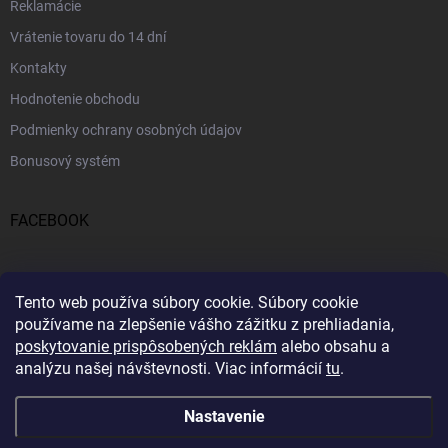
Reklamácie
Vrátenie tovaru do 14 dní
Kontakty
Hodnotenie obchodu
Podmienky ochrany osobných údajov
Bonusový systém
FACEBOOK
PRIJÍMAME ONLINE PLATBY
Tento web používa súbory cookie.
Súbory cookie
používame na zlepšenie vášho zážitku z prehliadania,
poskytovanie prispôsobených reklám
alebo obsahu a
analýzu našej návštevnosti.
Viac informácií
tu
.
Nastavenie