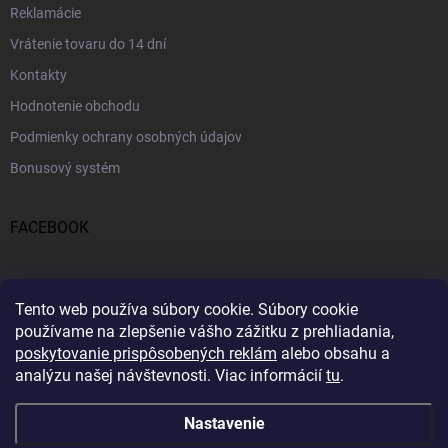
Reklamácie
Vrátenie tovaru do 14 dní
Kontakty
Hodnotenie obchodu
Podmienky ochrany osobných údajov
Bonusový systém
FACEBOOK
PRIJÍMAME ONLINE PLATBY
Tento web používa súbory cookie.
Súbory cookie
používame na zlepšenie vášho zážitku z prehliadania,
poskytovanie prispôsobených reklám
alebo obsahu a
analýzu našej návštevnosti.
Viac informácií
tu
.
Nastavenie