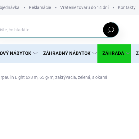
bjednávka
Reklamácie
Vrátenie tovaru do 14 dní
Kontakty
Hľadať
ROVÝ NÁBYTOK
ZÁHRADNÝ NÁBYTOK
ZÁHRADA
Z
rpaulin Light 6x8 m, 65 g/m, zakrývacia, zelená, s okami