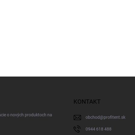
KONTAKT
ácie o nových produktoch na
obchod
@
profitent.sk
0944 618 488