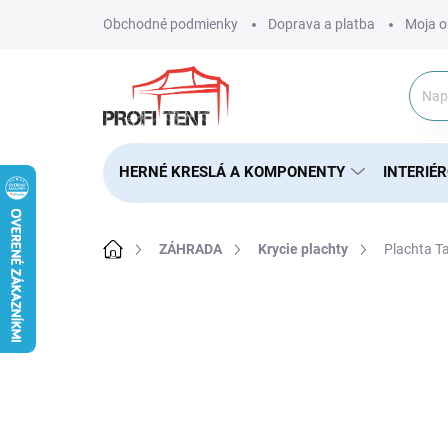
Prejsť
Obchodné podmienky
Doprava a platba
Moja o
na
obsah
HERNÉ KRESLÁ A KOMPONENTY
INTERIÉ
Domov
ZÁHRADA
Krycie plachty
Plachta Ta