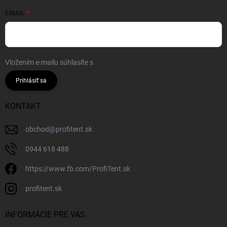
EMAIL
Vložením e-mailu súhlasíte s
podmienkami ochrany osobných údajov
Prihlásiť sa
KONTAKT
obchod
@
profitent.sk
0944 618 488
https://www.fb.com/ProfiTent.sk
profitent.sk
INFORMÁCIE PRE VÁS