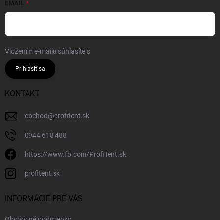
EMAIL
Vložením e-mailu súhlasíte s
podmienkami ochrany osobných údajov
Prihlásiť sa
KONTAKT
obchod
@
profitent.sk
0944 618 488
https://www.fb.com/ProfiTent.sk
profitent.sk
INFORMÁCIE PRE VÁS
Obchodné podmienky