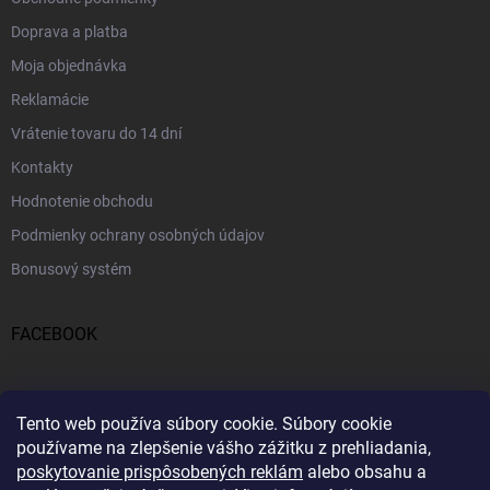
Doprava a platba
Moja objednávka
Reklamácie
Vrátenie tovaru do 14 dní
Kontakty
Hodnotenie obchodu
Podmienky ochrany osobných údajov
Bonusový systém
FACEBOOK
PRIJÍMAME ONLINE PLATBY
Tento web používa súbory cookie.
Súbory cookie
používame na zlepšenie vášho zážitku z prehliadania,
poskytovanie prispôsobených reklám
alebo obsahu a