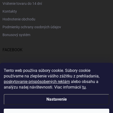
Vrátenie tovaru do 14 dní
Kontakty
Hodnotenie obchodu
Podmienky ochrany osobných údajov
Bonusový systém
FACEBOOK
PRIJÍMAME ONLINE PLATBY
Tento web používa súbory cookie.
Súbory cookie
používame na zlepšenie vášho zážitku z prehliadania,
poskytovanie prispôsobených reklám
alebo obsahu a
analýzu našej návštevnosti.
Viac informácií
tu
.
Nastavenie