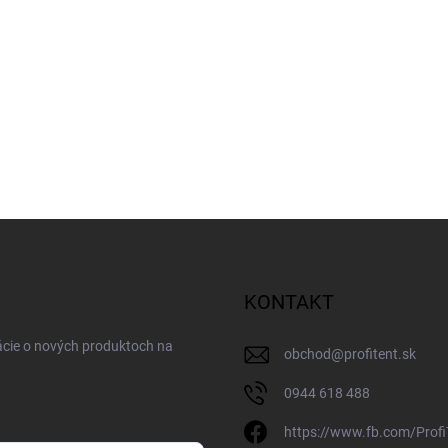
KONTAKT
ácie o nových produktoch na
obchod
@
profitent.sk
0944 618 488
https://www.fb.com/Profi