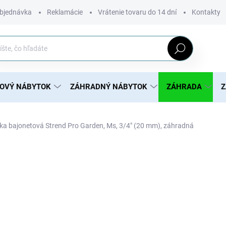
bjednávka
Reklamácie
Vrátenie tovaru do 14 dní
Kontakty
Hľadať
ROVÝ NÁBYTOK
ZÁHRADNÝ NÁBYTOK
ZÁHRADA
Z
ka bajonetová Strend Pro Garden, Ms, 3/4" (20 mm), záhradná