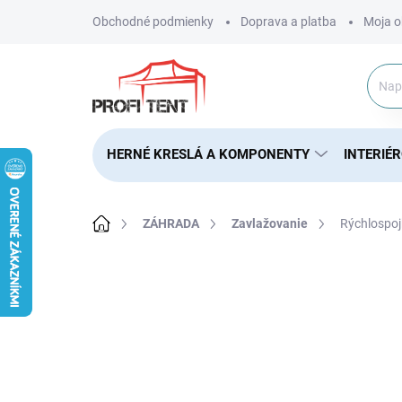
Prejsť
Obchodné podmienky
Doprava a platba
Moja o
na
obsah
HERNÉ KRESLÁ A KOMPONENTY
INTERIÉ
Domov
ZÁHRADA
Zavlažovanie
Rýchlospoj