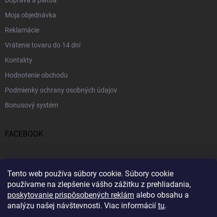
Doprava a platba
Moja objednávka
Reklamácie
Vrátenie tovaru do 14 dní
Kontakty
Hodnotenie obchodu
Podmienky ochrany osobných údajov
Bonusový systém
FACEBOOK
PRIJÍMAME ONLINE PLATBY
Tento web používa súbory cookie.
Súbory cookie
používame na zlepšenie vášho zážitku z prehliadania,
poskytovanie prispôsobených reklám
alebo obsahu a
analýzu našej návštevnosti.
Viac informácií
tu
.