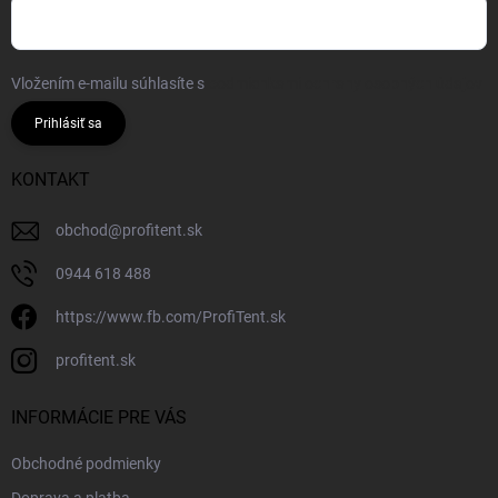
Vložením e-mailu súhlasíte s
podmienkami ochrany osobných údajov
Prihlásiť sa
KONTAKT
obchod
@
profitent.sk
0944 618 488
https://www.fb.com/ProfiTent.sk
profitent.sk
INFORMÁCIE PRE VÁS
Obchodné podmienky