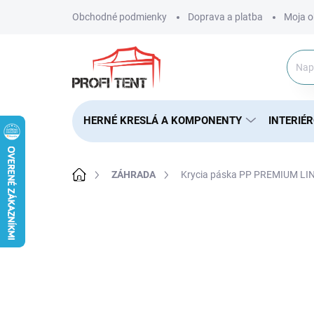
Prejsť
Obchodné podmienky
Doprava a platba
Moja o
na
obsah
HERNÉ KRESLÁ A KOMPONENTY
INTERIÉ
Domov
ZÁHRADA
Krycia páska PP PREMIUM LI