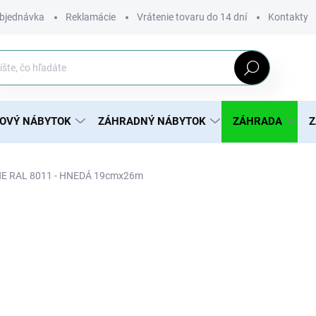
bjednávka
Reklamácie
Vrátenie tovaru do 14 dní
Kontakty
Hľadať
ROVÝ NÁBYTOK
ZÁHRADNÝ NÁBYTOK
ZÁHRADA
Z
NE RAL 8011 - HNEDÁ 19cmx26m