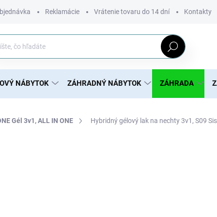
bjednávka
Reklamácie
Vrátenie tovaru do 14 dní
Kontakty
Hľadať
ROVÝ NÁBYTOK
ZÁHRADNÝ NÁBYTOK
ZÁHRADA
Z
NE Gél 3v1, ALL IN ONE
Hybridný gélový lak na nechty 3v1, S09 Sis