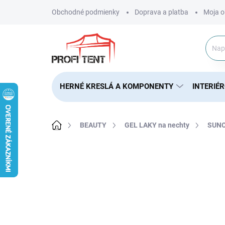
Prejsť
Obchodné podmienky
Doprava a platba
Moja o
na
obsah
HERNÉ KRESLÁ A KOMPONENTY
INTERIÉ
Domov
BEAUTY
GEL LAKY na nechty
SUNO