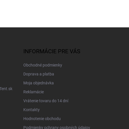
INFORMÁCIE PRE VÁS
Obchodné podmienky
Doprava a platba
Moja objednávka
Tent.sk
Reklamácie
Vrátenie tovaru do 14 dní
Kontakty
Hodnotenie obchodu
Podmienky ochrany osobných údajov