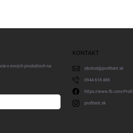
KONTAKT
ácie o nových produktoch na
obchod
@
profitent.sk
0944 618 488
https://www.fb.com/Profi
profitent.sk
osobných údajov