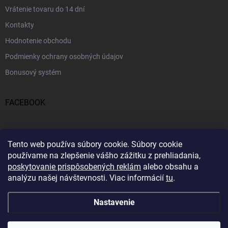
Vrátenie tovaru do 14 dní
Kontakty
Hodnotenie obchodu
Podmienky ochrany osobných údajov
Bonusový systém
FACEBOOK
PRIJÍMAME ONLINE PLATBY
Tento web používa súbory cookie.
Súbory cookie
používame na zlepšenie vášho zážitku z prehliadania,
poskytovanie prispôsobených reklám
alebo obsahu a
analýzu našej návštevnosti.
Viac informácií
tu
.
Nastavenie