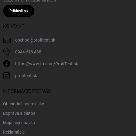
Vložením e-mailu súhlasíte s
podmienkami ochrany osobných údajov
Prihlásiť sa
KONTAKT
obchod
@
profitent.sk
0944 618 488
https://www.fb.com/ProfiTent.sk
profitent.sk
INFORMÁCIE PRE VÁS
Obchodné podmienky
Doprava a platba
Moja objednávka
Reklamácie