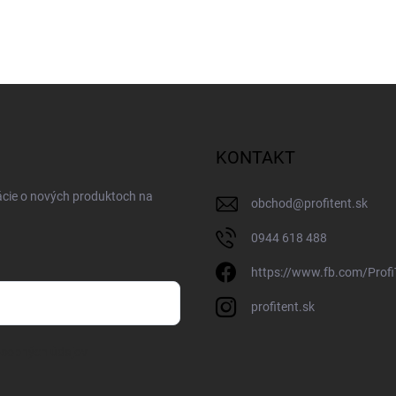
KONTAKT
ácie o nových produktoch na
obchod
@
profitent.sk
0944 618 488
https://www.fb.com/Profi
profitent.sk
osobných údajov