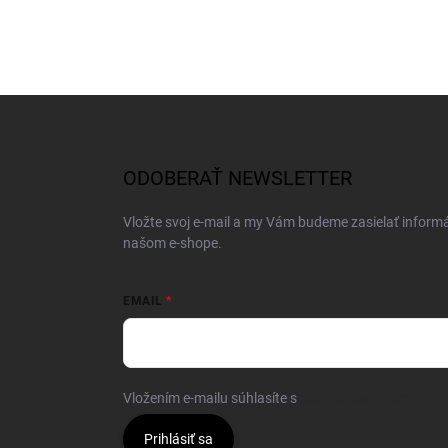
Z
á
p
ä
ODOBERAŤ NEWSLETTER
t
i
Vložte svoj e-mail a my Vám budeme zasielať inform
e
našom e-shope.
EMAIL
Vložením e-mailu súhlasíte s
podmienkami ochrany 
Prihlásiť sa