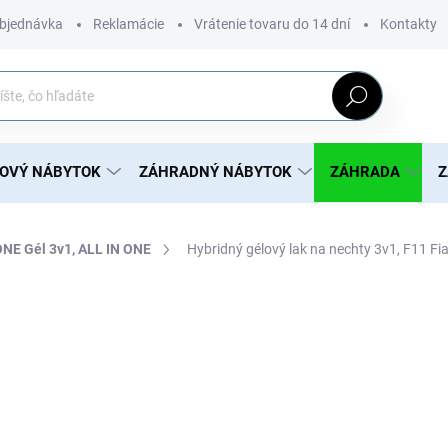
bjednávka
Reklamácie
Vrátenie tovaru do 14 dní
Kontakty
Hľadať
ROVÝ NÁBYTOK
ZÁHRADNÝ NÁBYTOK
ZÁHRADA
Z
NE Gél 3v1, ALL IN ONE
Hybridný gélový lak na nechty 3v1, F11 Fi