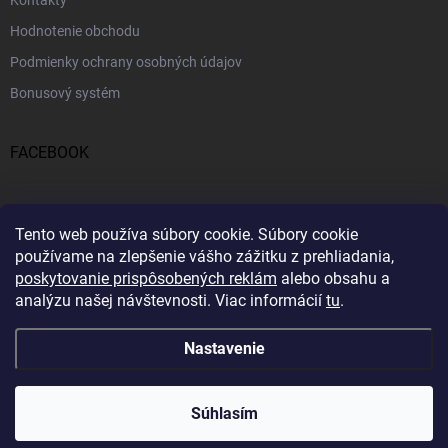
Kontakty
Hodnotenie obchodu
Podmienky ochrany osobných údajov
Bonusový systém
FACEBOOK
PRIJÍMAME ONLINE PLATBY
Tento web používa súbory cookie.
Súbory cookie
používame na zlepšenie vášho zážitku z prehliadania,
poskytovanie prispôsobených reklám
alebo obsahu a
analýzu našej návštevnosti.
Viac informácií
tu
.
Nastavenie
Copyright 2026
Profitent.sk
. Všetky práva vyhradené.
Súhlasím
Vytvoril Shoptet