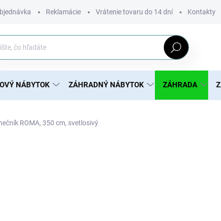
bjednávka
Reklamácie
Vrátenie tovaru do 14 dní
Kontakty
Hľadať
ROVÝ NÁBYTOK
ZÁHRADNÝ NÁBYTOK
ZÁHRADA
Z
nečník ROMA, 350 cm, svetlosivý