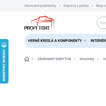
Prejsť
Obchodné podmienky
Doprava a platba
Moja o
na
obsah
HERNÉ KRESLÁ A KOMPONENTY
INTERIÉ
Domov
ZÁHRADNÝ NÁBYTOK
Slnečníky
Sl