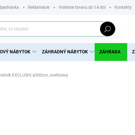
bjednávka
Reklamácie
Vrátenie tovaru do 14 dní
Kontakty
Hľadať
ROVÝ NÁBYTOK
ZÁHRADNÝ NÁBYTOK
ZÁHRADA
Z
nečník EXCLUSIV, ø300cm, svetlosivý