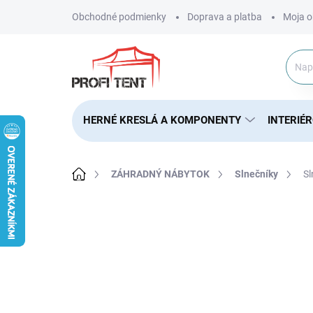
Prejsť
Obchodné podmienky
Doprava a platba
Moja o
na
obsah
HERNÉ KRESLÁ A KOMPONENTY
INTERIÉ
Domov
ZÁHRADNÝ NÁBYTOK
Slnečníky
Sl