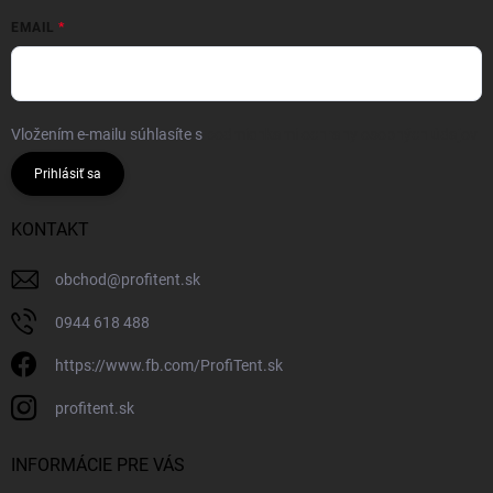
EMAIL
Vložením e-mailu súhlasíte s
podmienkami ochrany osobných údajov
Prihlásiť sa
KONTAKT
obchod
@
profitent.sk
0944 618 488
https://www.fb.com/ProfiTent.sk
profitent.sk
INFORMÁCIE PRE VÁS