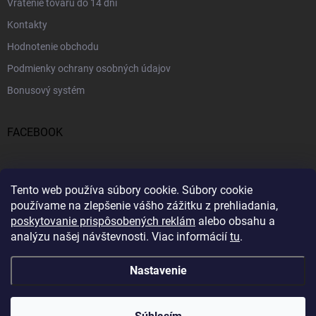
Vrátenie tovaru do 14 dní
Kontakty
Hodnotenie obchodu
Podmienky ochrany osobných údajov
Bonusový systém
FACEBOOK
PRIJÍMAME ONLINE PLATBY
Tento web používa súbory cookie.
Súbory cookie
používame na zlepšenie vášho zážitku z prehliadania,
poskytovanie prispôsobených reklám
alebo obsahu a
analýzu našej návštevnosti.
Viac informácií
tu
.
Nastavenie
Copyright 2026
Profitent.sk
. Všetky práva vyhradené.