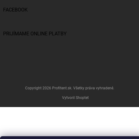
FACEBOOK
PRIJÍMAME ONLINE PLATBY
Copyright 2026
Profitent.sk
. Všetky práva vyhradené.
Vytvoril Shoptet