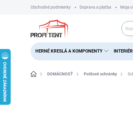
Prejsť
Obchodné podmienky
Doprava a platba
Moja o
na
obsah
HERNÉ KRESLÁ A KOMPONENTY
INTERIÉ
Domov
DOMÁCNOSŤ
Poštové schránky
Sc