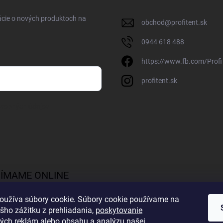
ácie o nových produktoch na
obchod
@
profitent.sk
0944 618 488
https://www.fb.com/Profi
profitent.sk
osobných údajov
JÍMAME ONLINE
TBY
oužíva súbory cookie.
Súbory cookie používame na
šho zážitku z prehliadania,
poskytovanie
ých reklám
alebo obsahu a analýzu našej