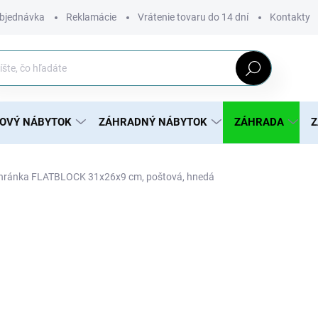
bjednávka
Reklamácie
Vrátenie tovaru do 14 dní
Kontakty
Hľadať
ROVÝ NÁBYTOK
ZÁHRADNÝ NÁBYTOK
ZÁHRADA
Z
hránka FLATBLOCK 31x26x9 cm, poštová, hnedá