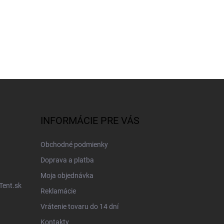
INFORMÁCIE PRE VÁS
Obchodné podmienky
Doprava a platba
Moja objednávka
Tent.sk
Reklamácie
Vrátenie tovaru do 14 dní
Kontakty