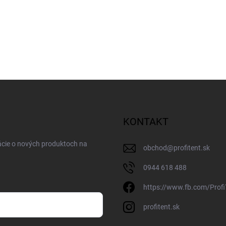
KONTAKT
ácie o nových produktoch na
obchod
@
profitent.sk
0944 618 488
https://www.fb.com/Profi
profitent.sk