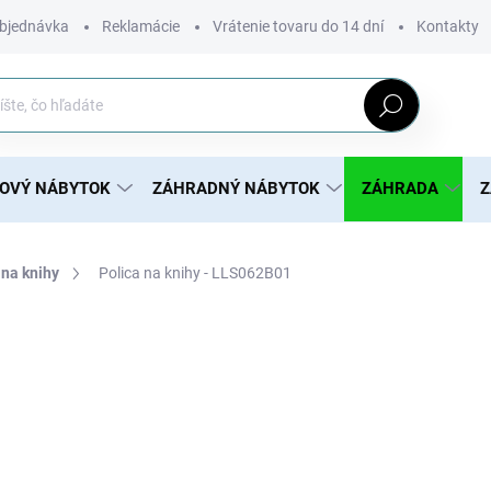
bjednávka
Reklamácie
Vrátenie tovaru do 14 dní
Kontakty
Hľadať
ROVÝ NÁBYTOK
ZÁHRADNÝ NÁBYTOK
ZÁHRADA
Z
 na knihy
Polica na knihy - LLS062B01