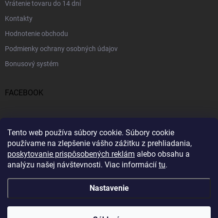
Vrátenie tovaru do 14 dní
Kontakty
Hodnotenie obchodu
Podmienky ochrany osobných údajov
Bonusový systém
FACEBOOK
PRIJÍMAME ONLINE PLATBY
Tento web používa súbory cookie.
Súbory cookie
používame na zlepšenie vášho zážitku z prehliadania,
poskytovanie prispôsobených reklám
alebo obsahu a
analýzu našej návštevnosti.
Viac informácií
tu
.
Nastavenie
Copyright 2026
Profitent.sk
. Všetky práva vyhradené.