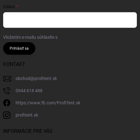
EMAIL
Vložením e-mailu súhlasíte s
podmienkami ochrany osobných údajov
Prihlásiť sa
KONTAKT
obchod
@
profitent.sk
0944 618 488
https://www.fb.com/ProfiTent.sk
profitent.sk
INFORMÁCIE PRE VÁS