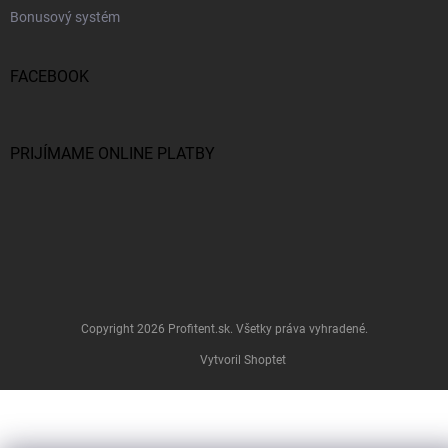
Bonusový systém
FACEBOOK
PRIJÍMAME ONLINE PLATBY
Copyright 2026
Profitent.sk
. Všetky práva vyhradené.
Vytvoril Shoptet