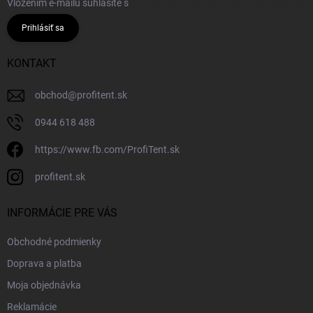
Vložením e-mailu súhlasíte s
podmienkami ochrany osobných údajov
Prihlásiť sa
KONTAKT
obchod
@
profitent.sk
0944 618 488
https://www.fb.com/ProfiTent.sk
profitent.sk
INFORMÁCIE PRE VÁS
Obchodné podmienky
Doprava a platba
Moja objednávka
Reklamácie