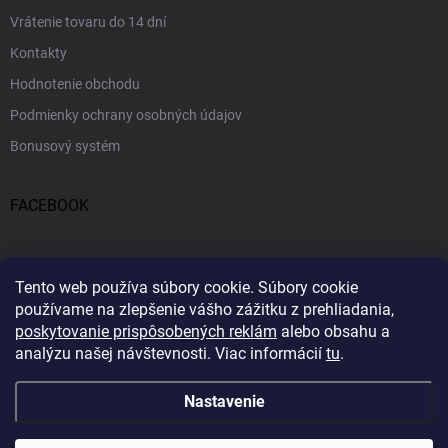
Vrátenie tovaru do 14 dní
Kontakty
Hodnotenie obchodu
Podmienky ochrany osobných údajov
Bonusový systém
FACEBOOK
PRIJÍMAME ONLINE PLATBY
Tento web používa súbory cookie.
Súbory cookie
používame na zlepšenie vášho zážitku z prehliadania,
poskytovanie prispôsobených reklám
alebo obsahu a
analýzu našej návštevnosti.
Viac informácií
tu
.
Nastavenie