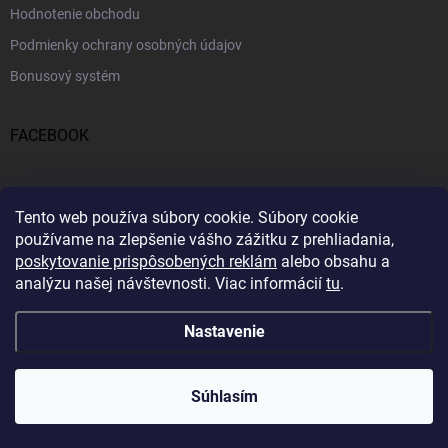
Hodnotenie obchodu
Podmienky ochrany osobných údajov
Bonusový systém
FACEBOOK
PRIJÍMAME ONLINE PLATBY
Tento web používa súbory cookie.
Súbory cookie
používame na zlepšenie vášho zážitku z prehliadania,
poskytovanie prispôsobených reklám
alebo obsahu a
analýzu našej návštevnosti.
Viac informácií
tu
.
Nastavenie
Copyright 2026
Profitent.sk
. Všetky práva vyhradené.
Súhlasím
Vytvoril Shoptet