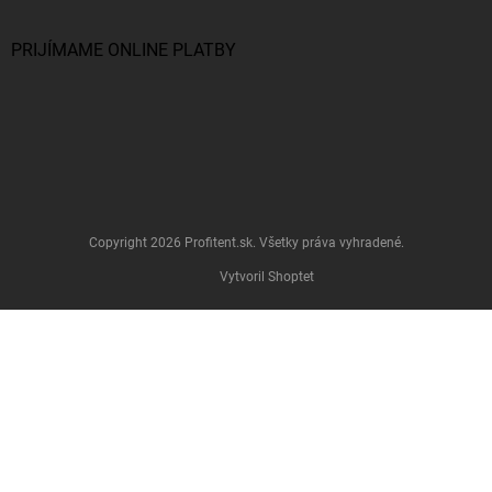
PRIJÍMAME ONLINE PLATBY
Copyright 2026
Profitent.sk
. Všetky práva vyhradené.
Vytvoril Shoptet