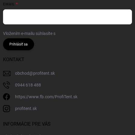
EMAIL
Vložením e-mailu súhlasíte s
podmienkami ochrany osobných údajov
Prihlásiť sa
KONTAKT
obchod
@
profitent.sk
0944 618 488
https://www.fb.com/ProfiTent.sk
profitent.sk
INFORMÁCIE PRE VÁS