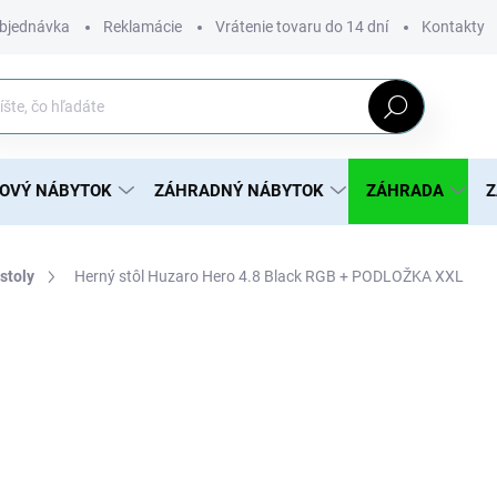
bjednávka
Reklamácie
Vrátenie tovaru do 14 dní
Kontakty
Hľadať
ROVÝ NÁBYTOK
ZÁHRADNÝ NÁBYTOK
ZÁHRADA
Z
stoly
Herný stôl Huzaro Hero 4.8 Black RGB + PODLOŽKA XXL