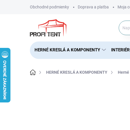
Prejsť
Obchodné podmienky
Doprava a platba
Moja o
na
obsah
HERNÉ KRESLÁ A KOMPONENTY
INTERIÉ
Domov
HERNÉ KRESLÁ A KOMPONENTY
Herné 