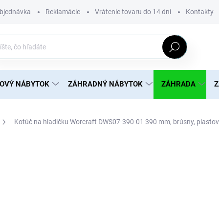
bjednávka
Reklamácie
Vrátenie tovaru do 14 dní
Kontakty
Hľadať
ROVÝ NÁBYTOK
ZÁHRADNÝ NÁBYTOK
ZÁHRADA
Z
Kotúč na hladičku Worcraft DWS07-390-01 390 mm, brúsny, plasto