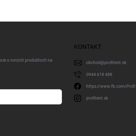
KONTAKT
ácie o nových produktoch na
obchod
@
profitent.sk
0944 618 488
https://www.fb.com/Profi
profitent.sk
osobných údajov