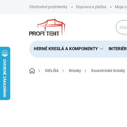
Prejsť
Obchodné podmienky
Doprava a platba
Moja o
na
obsah
HERNÉ KRESLÁ A KOMPONENTY
INTERIÉ
Domov
DIELŇA
Brúsky
Excentrické brúsky