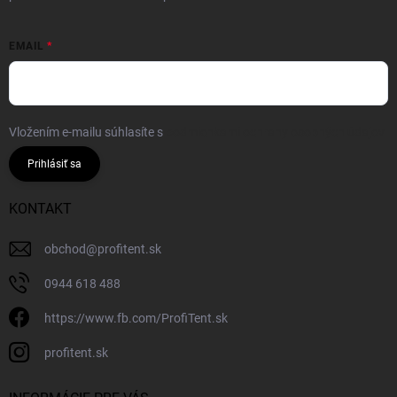
EMAIL
Vložením e-mailu súhlasíte s
podmienkami ochrany osobných údajov
Prihlásiť sa
KONTAKT
obchod
@
profitent.sk
0944 618 488
https://www.fb.com/ProfiTent.sk
profitent.sk