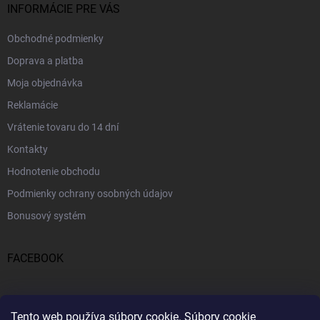
INFORMÁCIE PRE VÁS
Obchodné podmienky
Doprava a platba
Moja objednávka
Reklamácie
Vrátenie tovaru do 14 dní
Kontakty
Hodnotenie obchodu
Podmienky ochrany osobných údajov
Bonusový systém
FACEBOOK
PRIJÍMAME ONLINE PLATBY
Tento web používa súbory cookie.
Súbory cookie