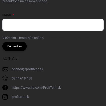
produktoch na našom e-shope.
EMAIL
Vložením e-mailu súhlasíte s
podmienkami ochrany osobných údajov
Prihlásiť sa
KONTAKT
obchod
@
profitent.sk
0944 618 488
https://www.fb.com/ProfiTent.sk
profitent.sk