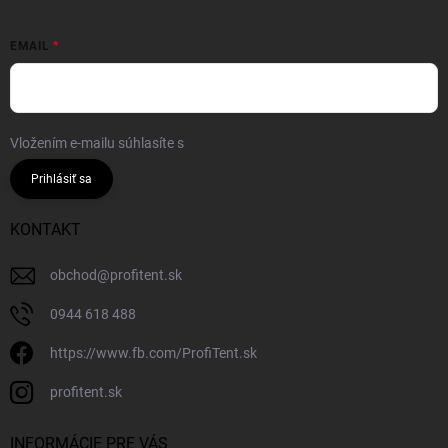
EMAIL
Vložením e-mailu súhlasíte s
podmienkami ochrany osobných údajov
Prihlásiť sa
KONTAKT
obchod
@
profitent.sk
0944 618 488
https://www.fb.com/ProfiTent.sk
profitent.sk
INFORMÁCIE PRE VÁS